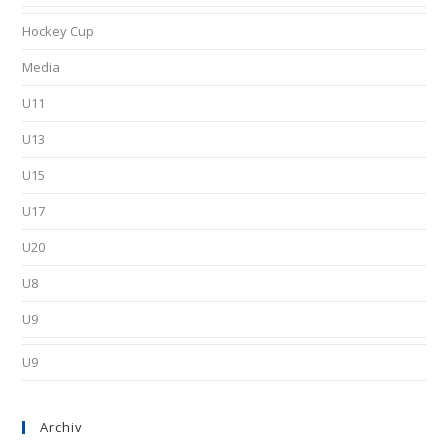
Hockey Cup
Media
U11
U13
U15
U17
U20
U8
U9
U9
Archiv