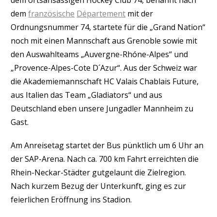
dem ortsansässigen Hockey Club 74, benannt nach
dem
französische
Département
mit der
Ordnungsnummer 74, startete für die „Grand Nation“
noch mit einen Mannschaft aus Grenoble sowie mit
den Auswahlteams „Auvergne-Rhóne-Alpes“ und
„Provence-Alpes-Cote D´Azur“. Aus der Schweiz war
die Akademiemannschaft HC Valais Chablais Future,
aus Italien das Team „Gladiators“ und aus
Deutschland eben unsere Jungadler Mannheim zu
Gast.
Am Anreisetag startet der Bus pünktlich um 6 Uhr an
der SAP-Arena. Nach ca. 700 km Fahrt erreichten die
Rhein-Neckar-Städter gutgelaunt die Zielregion.
Nach kurzem Bezug der Unterkunft, ging es zur
feierlichen Eröffnung ins Stadion.