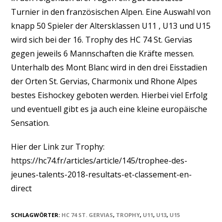
Turnier in den französischen Alpen. Eine Auswahl von
knapp 50 Spieler der Altersklassen U11 , U13 und U15
wird sich bei der 16. Trophy des HC 74 St. Gervias
gegen jeweils 6 Mannschaften die Kräfte messen.
Unterhalb des Mont Blanc wird in den drei Eisstadien
der Orten St. Gervias, Charmonix und Rhone Alpes
bestes Eishockey geboten werden. Hierbei viel Erfolg
und eventuell gibt es ja auch eine kleine europäische
Sensation.
Hier der Link zur Trophy:
https://hc74.fr/articles/article/145/trophee-des-
jeunes-talents-2018-resultats-et-classement-en-
direct
SCHLAGWÖRTER
:
HC 74 ST. GERVIAS
,
TROPHY
,
U11
,
U13
,
U15