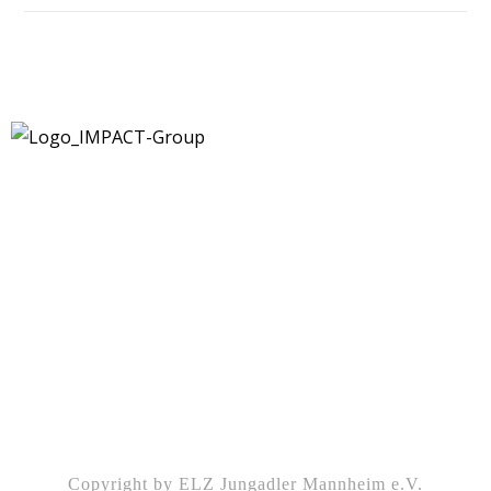
Kontakt
|
Impressum
|
Datenschutz
|
DSGVO-
Info
|
Satzung
Copyright by ELZ Jungadler Mannheim e.V.