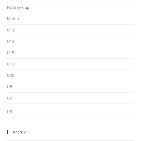
Hockey Cup
Media
U11
U13
U15
U17
U20
U8
U9
U9
Archiv