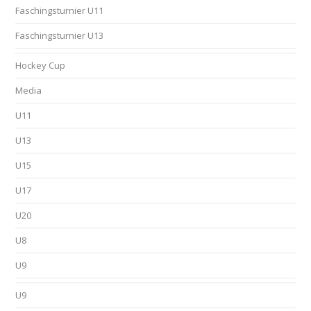
Faschingsturnier U11
Faschingsturnier U13
Hockey Cup
Media
U11
U13
U15
U17
U20
U8
U9
U9