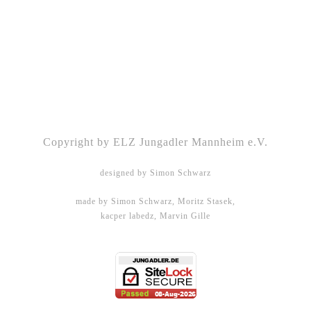
Kontakt
|
Impressum
|
Datenschutz
|
DSGVO-
Info
|
Satzung
Copyright by ELZ Jungadler Mannheim e.V.
designed by Simon Schwarz
made by Simon Schwarz, Moritz Stasek,
kacper labedz, Marvin Gille
DHBW Mannheim - WMPG15