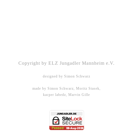
Kontakt
|
Impressum
|
Datenschutz
|
DSGVO-
Info
|
Satzung
Copyright by ELZ Jungadler Mannheim e.V.
designed by Simon Schwarz
made by Simon Schwarz, Moritz Stasek,
kacper labedz, Marvin Gille
DHBW Mannheim - WMPG15