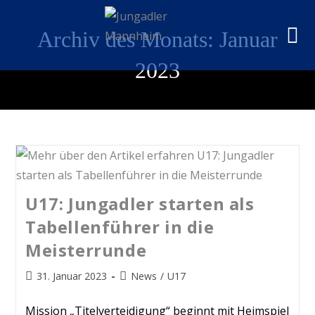
Archiv des Monats: Januar
2023
U17: Jungadler starten als
Tabellenführer in die
Meisterrunde
31. Januar 2023
News
/
U17
Mission „Titelverteidigung“ beginnt mit Heimspiel