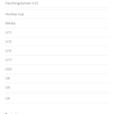
Faschingsturnier U13
Hockey Cup
Media
U11
U13
U15
U17
U20
U8
U9
U9