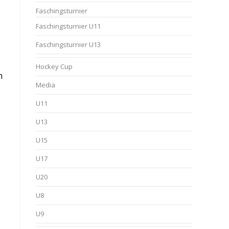
Faschingsturnier
Faschingsturnier U11
Faschingsturnier U13
Hockey Cup
h
Media
U11
U13
U15
U17
U20
U8
U9