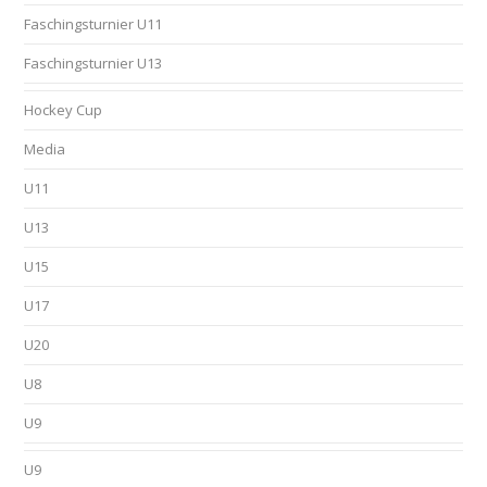
Faschingsturnier U11
Faschingsturnier U13
Hockey Cup
Media
U11
U13
U15
U17
U20
U8
U9
U9