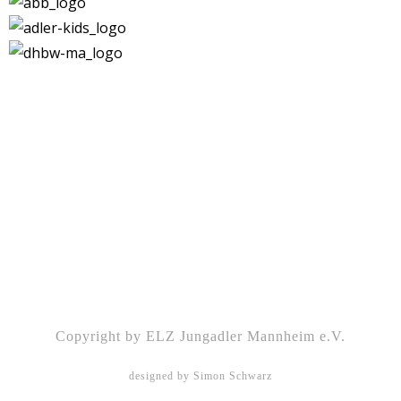
Kontakt
|
Impressum
|
Datenschutz
|
DSGVO-
Info
|
Satzung
Copyright by ELZ Jungadler Mannheim e.V.
designed by Simon Schwarz