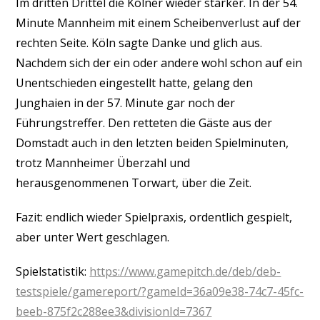
Im dritten Drittel die Kölner wieder stärker. In der 54.
Minute Mannheim mit einem Scheibenverlust auf der
rechten Seite. Köln sagte Danke und glich aus.
Nachdem sich der ein oder andere wohl schon auf ein
Unentschieden eingestellt hatte, gelang den
Junghaien in der 57. Minute gar noch der
Führungstreffer. Den retteten die Gäste aus der
Domstadt auch in den letzten beiden Spielminuten,
trotz Mannheimer Überzahl und
herausgenommenen Torwart, über die Zeit.
Fazit: endlich wieder Spielpraxis, ordentlich gespielt,
aber unter Wert geschlagen.
Spielstatistik:
https://www.gamepitch.de/deb/deb-
testspiele/gamereport/?gameId=36a09e38-74c7-45fc-
beeb-875f2c288ee3&divisionId=7367