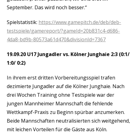
September. Das wird noch besser.“
Spielstatistik:
https://www.gamepitch.de/deb/deb-
testspiele/gamereport/?gameId=20b831c4-d686-
4da8-bd9b-80573a61d470&divisionId=7367
19.09.20 U17 Jungadler vs. Kölner Junghaie 2:3 (0:1/
1:0/ 0:2)
In ihrem erst dritten Vorbereitungsspiel trafen
dezimierte Jungadler auf die Kölner Junghaie. Nach
drei Wochen Training ohne Testspiele war der
jungen Mannheimer Mannschaft die fehlende
Wettkampf-Praxis zu Beginn spürbar anzumerken.
Beide Mannschaften neutralisierten sich weitgehend,
mit leichen Vorteilen für die Gäste aus Köln.