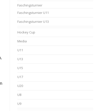
Faschingsturnier
,
Faschingsturnier U11
Faschingsturnier U13
Hockey Cup
Media
U11
,
U13
U15
U17
ln
U20
U8
U9