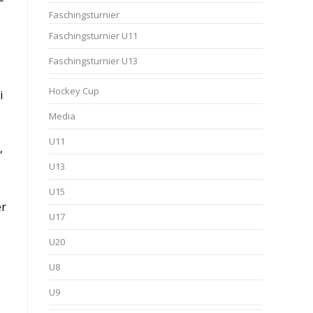
Faschingsturnier
Faschingsturnier U11
Faschingsturnier U13
Hockey Cup
i
Media
U11
,
U13
U15
er
U17
U20
U8
U9