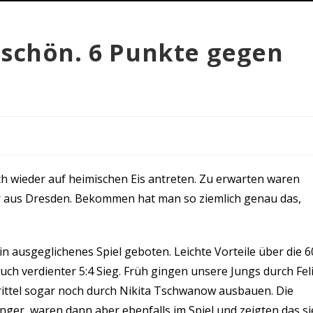
 schön. 6 Punkte gegen
ch wieder auf heimischen Eis antreten. Zu erwarten waren
 aus Dresden. Bekommen hat man so ziemlich genau das,
ausgeglichenes Spiel geboten. Leichte Vorteile über die 6
ch verdienter 5:4 Sieg. Früh gingen unsere Jungs durch Fel
rittel sogar noch durch Nikita Tschwanow ausbauen. Die
ger, waren dann aber ebenfalls im Spiel und zeigten das si