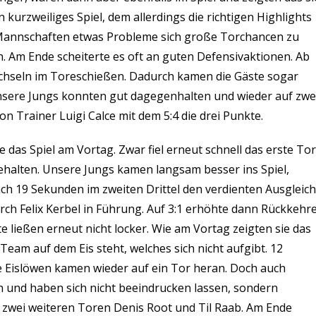
 kurzweiliges Spiel, dem allerdings die richtigen Highlights
 Mannschaften etwas Probleme sich große Torchancen zu
en. Am Ende scheiterte es oft an guten Defensivaktionen. Ab
chseln im Toreschießen. Dadurch kamen die Gäste sogar
unsere Jungs konnten gut dagegenhalten und wieder auf zwe
n Trainer Luigi Calce mit dem 5:4 die drei Punkte.
e das Spiel am Vortag. Zwar fiel erneut schnell das erste Tor
ehalten. Unsere Jungs kamen langsam besser ins Spiel,
ch 19 Sekunden im zweiten Drittel den verdienten Ausgleich
rch Felix Kerbel in Führung. Auf 3:1 erhöhte dann Rückkehr
te ließen erneut nicht locker. Wie am Vortag zeigten sie das
 Team auf dem Eis steht, welches sich nicht aufgibt. 12
ie Eislöwen kamen wieder auf ein Tor heran. Doch auch
und haben sich nicht beeindrucken lassen, sondern
t zwei weiteren Toren Denis Root und Til Raab. Am Ende