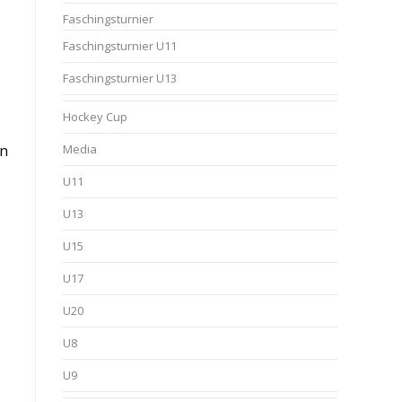
Faschingsturnier
Faschingsturnier U11
Faschingsturnier U13
Hockey Cup
en
Media
U11
U13
U15
U17
U20
U8
U9