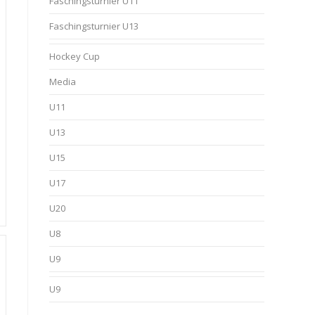
Faschingsturnier U11
Faschingsturnier U13
Hockey Cup
Media
U11
U13
U15
U17
U20
U8
U9
U9