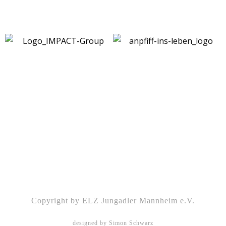
Kontakt
|
Impressum
|
Datenschutz
|
DSGVO-
Info
|
Satzung
Copyright by ELZ Jungadler Mannheim e.V.
designed by Simon Schwarz