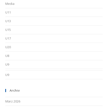
Media
U11
U13
U15
U17
U20
U8
U9
U9
Archiv
März 2026