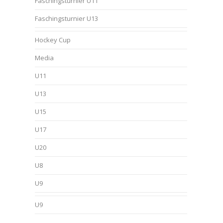
Faschingsturnier U11
Faschingsturnier U13
Hockey Cup
Media
U11
U13
U15
U17
U20
U8
U9
U9