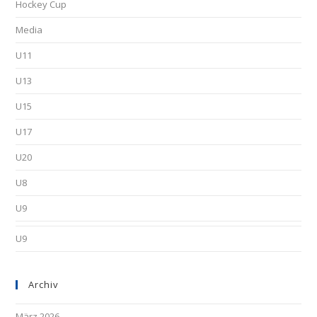
Hockey Cup
Media
U11
U13
U15
U17
U20
U8
U9
U9
Archiv
März 2026