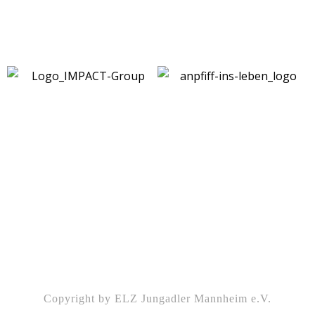
Kontakt
|
Impressum
|
Datenschutz
|
DSGVO-
Info
|
Satzung
Copyright by ELZ Jungadler Mannheim e.V.