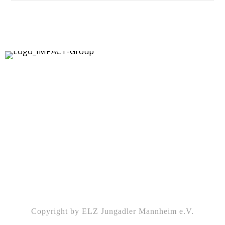
Kontakt
|
Impressum
|
Datenschutz
|
DSGVO-
Info
|
Satzung
Copyright by ELZ Jungadler Mannheim e.V.