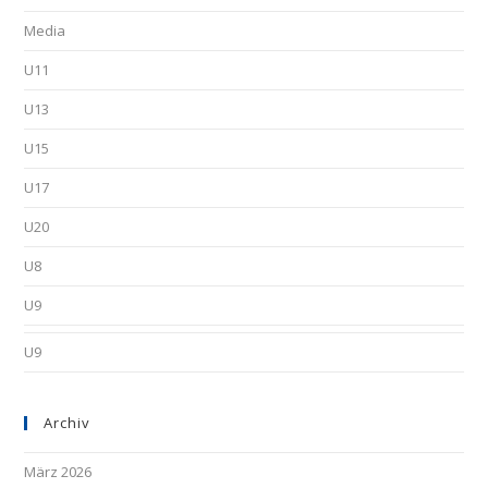
Media
U11
U13
U15
U17
U20
U8
U9
U9
Archiv
März 2026