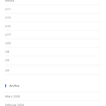
Media
U11
U13
U15
U17
U20
U8
U9
U9
Archiv
März 2026
Februar 2026