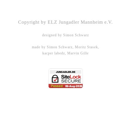
Kontakt
|
Impressum
|
Datenschutz
|
DSGVO-
Info
|
Satzung
Copyright by ELZ Jungadler Mannheim e.V.
designed by Simon Schwarz
made by Simon Schwarz, Moritz Stasek,
kacper labedz, Marvin Gille
DHBW Mannheim - WMPG15