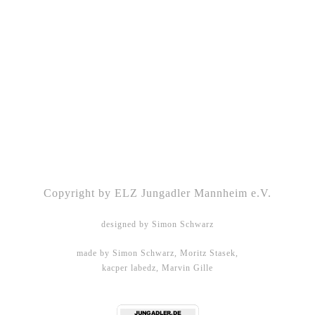
Kontakt
|
Impressum
|
Datenschutz
|
DSGVO-
Info
|
Satzung
Copyright by ELZ Jungadler Mannheim e.V.
designed by Simon Schwarz
made by Simon Schwarz, Moritz Stasek,
kacper labedz, Marvin Gille
DHBW Mannheim - WMPG15