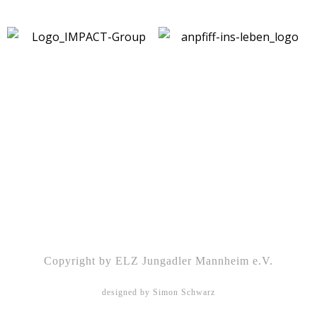
Kontakt
|
Impressum
|
Datenschutz
|
DSGVO-
Info
|
Satzung
Copyright by ELZ Jungadler Mannheim e.V.
designed by Simon Schwarz