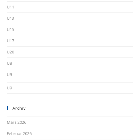
U11
U13
U15
U17
U20
U8
U9
U9
Archiv
März 2026
Februar 2026