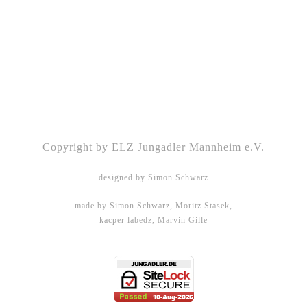
Kontakt
|
Impressum
|
Datenschutz
|
DSGVO-
Info
|
Satzung
Copyright by ELZ Jungadler Mannheim e.V.
designed by Simon Schwarz
made by Simon Schwarz, Moritz Stasek,
kacper labedz, Marvin Gille
DHBW Mannheim - WMPG15