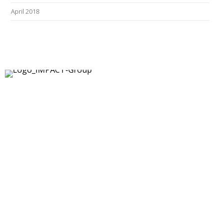
April 2018
Kontakt
|
Impressum
|
Datenschutz
|
DSGVO-
Info
|
Satzung