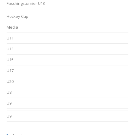
Faschingsturnier U13
Hockey Cup
Media
U11
U13
U15
U17
U20
U8
U9
U9