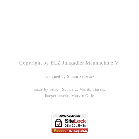
Kontakt
|
Impressum
|
Datenschutz
|
DSGVO-
Info
|
Satzung
Copyright by ELZ Jungadler Mannheim e.V.
designed by Simon Schwarz
made by Simon Schwarz, Moritz Stasek,
kacper labedz, Marvin Gille
DHBW Mannheim - WMPG15