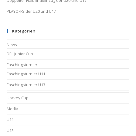
Doppelter Halbfinaleinzug der U20 und U17
PLAYOFFS der U20 und U17
Kategorien
News
DEL Junior Cup
Faschingsturnier
Faschingsturnier U11
Faschingsturnier U13
Hockey Cup
Media
U11
U13