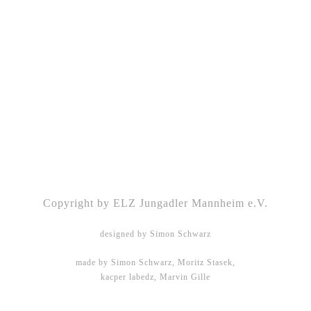
Kontakt
|
Impressum
|
Datenschutz
|
DSGVO-
Info
|
Satzung
Copyright by ELZ Jungadler Mannheim e.V.
designed by Simon Schwarz
made by Simon Schwarz, Moritz Stasek,
kacper labedz, Marvin Gille
DHBW Mannheim - WMPG15