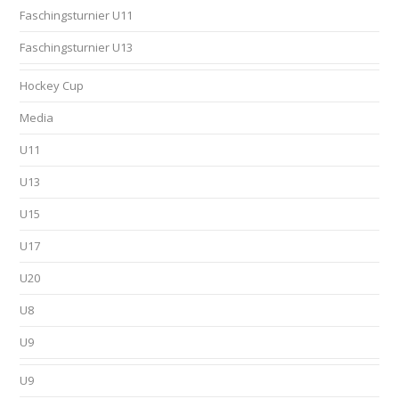
Faschingsturnier U11
Faschingsturnier U13
Hockey Cup
Media
U11
U13
U15
U17
U20
U8
U9
U9