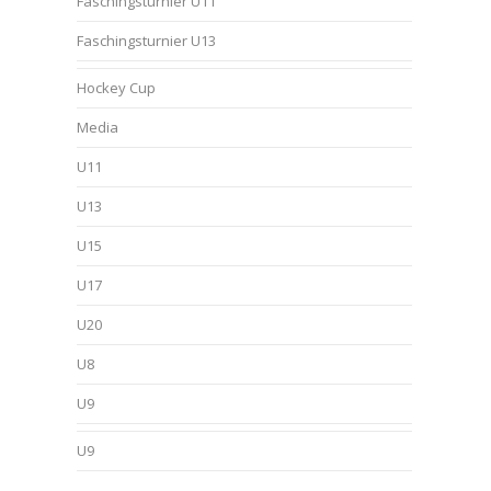
Faschingsturnier U11
Faschingsturnier U13
Hockey Cup
Media
U11
U13
U15
U17
U20
U8
U9
U9