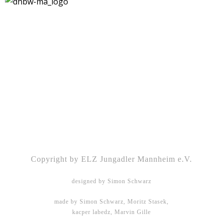
Kontakt
|
Impressum
|
Datenschutz
|
DSGVO-
Info
|
Satzung
Copyright by ELZ Jungadler Mannheim e.V.
designed by Simon Schwarz
made by Simon Schwarz, Moritz Stasek,
kacper labedz, Marvin Gille
DHBW Mannheim - WMPG15