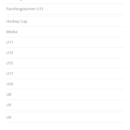
Faschingsturnier U13
Hockey Cup
Media
U11
U13
U15
U17
U20
U8
U9
U9