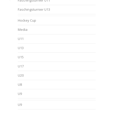
Faschingsturnier U11
Faschingsturnier U13
Hockey Cup
Media
U11
U13
U15
U17
U20
U8
U9
U9