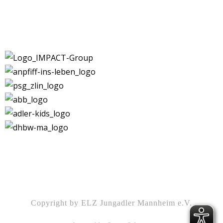
Kontakt
|
Impressum
|
Datenschutz
|
DSGVO-
Info
|
Satzung
Copyright by ELZ Jungadler Mannheim e.V.