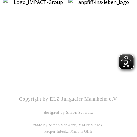
Kontakt
|
Impressum
|
Datenschutz
|
DSGVO-
Info
|
Satzung
Copyright by ELZ Jungadler Mannheim e.V.
designed by Simon Schwarz
made by Simon Schwarz, Moritz Stasek,
kacper labedz, Marvin Gille