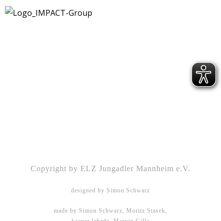
Kontakt
|
Impressum
|
Datenschutz
|
DSGVO-
Info
|
Satzung
Copyright by ELZ Jungadler Mannheim e.V.
designed by Simon Schwarz
made by Simon Schwarz, Moritz Stasek,