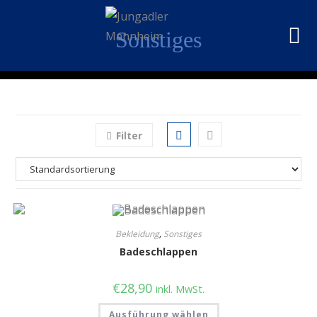
Sonstiges
Filter
Bekleidung
,
Sonstiges
Badeschlappen
€
28,90
inkl. MwSt.
Ausführung wählen