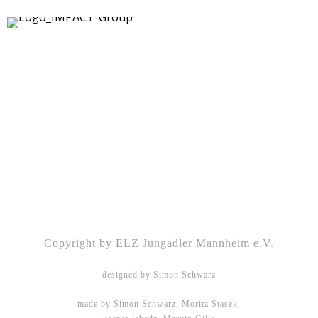
Kontakt
|
Impressum
|
Datenschutz
|
DSGVO-
Info
|
Satzung
Copyright by ELZ Jungadler Mannheim e.V.
designed by Simon Schwarz
made by Simon Schwarz, Moritz Stasek,