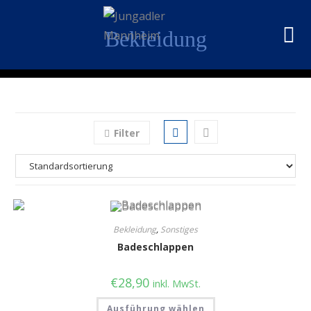
Bekleidung
Filter
Bekleidung
,
Sonstiges
Badeschlappen
€
28,90
inkl. MwSt.
Ausführung wählen